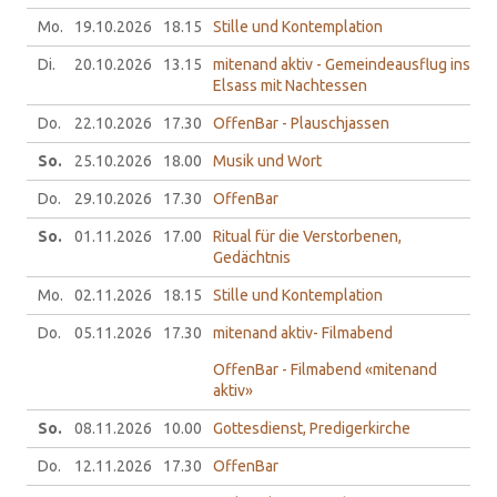
Mo.
19.10.
2026
18.15
Stille und Kontemplation
Di.
20.10.
2026
13.15
mitenand aktiv - Gemeindeausflug ins
Elsass mit Nachtessen
Do.
22.10.
2026
17.30
OffenBar - Plauschjassen
So.
25.10.
2026
18.00
Musik und Wort
Do.
29.10.
2026
17.30
OffenBar
So.
01.11.
2026
17.00
Ritual für die Verstorbenen,
Gedächtnis
Mo.
02.11.
2026
18.15
Stille und Kontemplation
Do.
05.11.
2026
17.30
mitenand aktiv- Filmabend
OffenBar - Filmabend «mitenand
aktiv»
So.
08.11.
2026
10.00
Gottesdienst, Predigerkirche
Do.
12.11.
2026
17.30
OffenBar