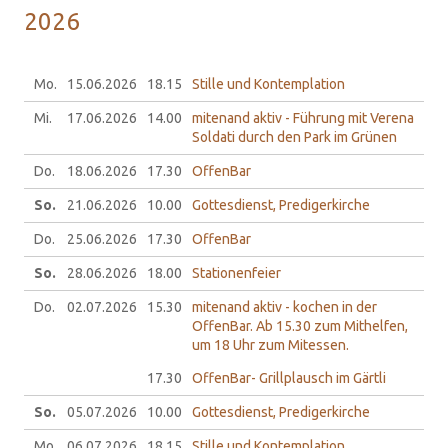
2026
Mo.
15.06.
2026
18.15
Stille und Kontemplation
Mi.
17.06.
2026
14.00
mitenand aktiv - Führung mit Verena
Soldati durch den Park im Grünen
Do.
18.06.
2026
17.30
OffenBar
So.
21.06.
2026
10.00
Gottesdienst, Predigerkirche
Do.
25.06.
2026
17.30
OffenBar
So.
28.06.
2026
18.00
Stationenfeier
Do.
02.07.
2026
15.30
mitenand aktiv - kochen in der
OffenBar. Ab 15.30 zum Mithelfen,
um 18 Uhr zum Mitessen.
17.30
OffenBar- Grillplausch im Gärtli
So.
05.07.
2026
10.00
Gottesdienst, Predigerkirche
Mo.
06.07.
2026
18.15
Stille und Kontemplation