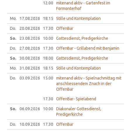
12.00
mitenand aktiv - Gartenfest im
Formonterhof
Mo.
17.08.
2026
18.15
Stille und Kontemplation
Do.
20.08.
2026
17.30
OffenBar
So.
23.08.
2026
10.00
Gottesdienst, Predigerkirche
Do.
27.08.
2026
17.30
OffenBar - Grillabend mit Benjamin
So.
30.08.
2026
18.00
Gottesdienst, Predigerkirche
Mo.
31.08.
2026
18.15
Stille und Kontemplation
Do.
03.09.
2026
15.00
mitenand aktiv - Spielnachmittag mit
anschliessendem Znach in der
OffenBar
17.30
OffenBar- Spielabend
So.
06.09.
2026
10.00
Diakonaler Gottesdienst,
Predigerkirche
Do.
10.09.
2026
17.30
OffenBar