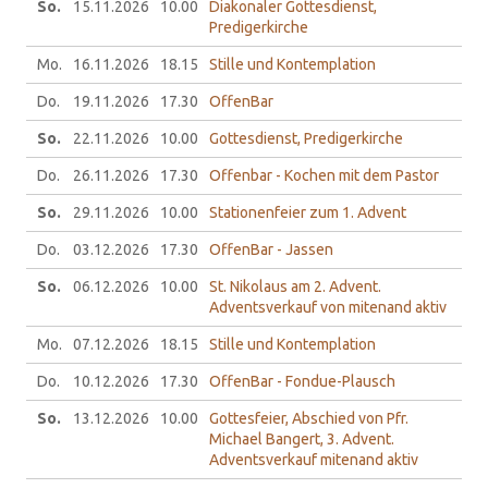
So.
15.11.
2026
10.00
Diakonaler Gottesdienst,
Predigerkirche
Mo.
16.11.
2026
18.15
Stille und Kontemplation
Do.
19.11.
2026
17.30
OffenBar
So.
22.11.
2026
10.00
Gottesdienst, Predigerkirche
Do.
26.11.
2026
17.30
Offenbar - Kochen mit dem Pastor
So.
29.11.
2026
10.00
Stationenfeier zum 1. Advent
Do.
03.12.
2026
17.30
OffenBar - Jassen
So.
06.12.
2026
10.00
St. Nikolaus am 2. Advent.
Adventsverkauf von mitenand aktiv
Mo.
07.12.
2026
18.15
Stille und Kontemplation
Do.
10.12.
2026
17.30
OffenBar - Fondue-Plausch
So.
13.12.
2026
10.00
Gottesfeier, Abschied von Pfr.
Michael Bangert, 3. Advent.
Adventsverkauf mitenand aktiv