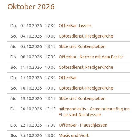
Ok­to­ber 2026
Do.
01.10.
2026
17.30
OffenBar Jassen
So.
04.10.
2026
10.00
Gottesdienst, Predigerkirche
Mo.
05.10.
2026
18.15
Stille und Kontemplation
Do.
08.10.
2026
17.30
Offenbar - Kochen mit dem Pastor
So.
11.10.
2026
10.00
Gottesdienst, Predigerkirche
Do.
15.10.
2026
17.30
OffenBar
So.
18.10.
2026
10.00
Gottesdienst, Predigerkirche
Mo.
19.10.
2026
18.15
Stille und Kontemplation
Di.
20.10.
2026
13.15
mitenand aktiv - Gemeindeausflug ins
Elsass mit Nachtessen
Do.
22.10.
2026
17.30
OffenBar - Plauschjassen
So.
25.10.
2026
18.00
Musik und Wort