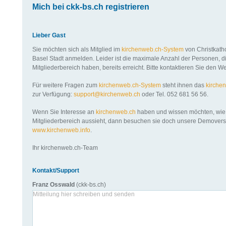
Mich bei ckk-bs.ch registrieren
Lieber Gast
Sie möchten sich als Mitglied im
kirchenweb.ch-System
von Christkath
Basel Stadt anmelden. Leider ist die maximale Anzahl der Personen, 
Mitgliederbereich haben, bereits erreicht. Bitte kontaktieren Sie den W
Für weitere Fragen zum
kirchenweb.ch-System
steht ihnen das
kirche
zur Verfügung:
support@kirchenweb.ch
oder Tel. 052 681 56 56.
Wenn Sie Interesse an
kirchenweb.ch
haben und wissen möchten, wie
Mitgliederbereich aussieht, dann besuchen sie doch unsere Demovers
www.kirchenweb.info
.
Ihr kirchenweb.ch-Team
Kontakt/Support
Franz Osswald
(ckk-bs.ch)