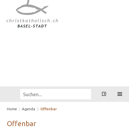
Home
Agenda
Offenbar
Of­fen­bar