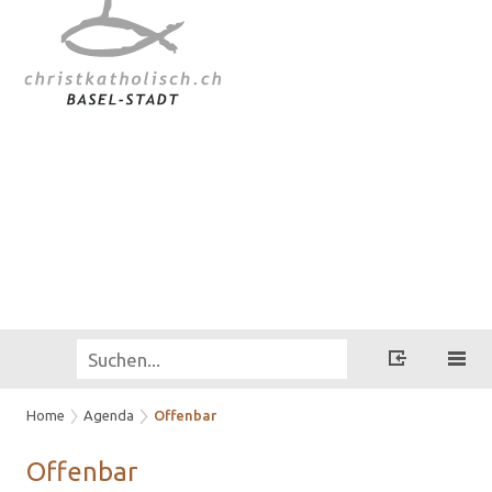
Home
Agenda
Offenbar
Of­fen­bar