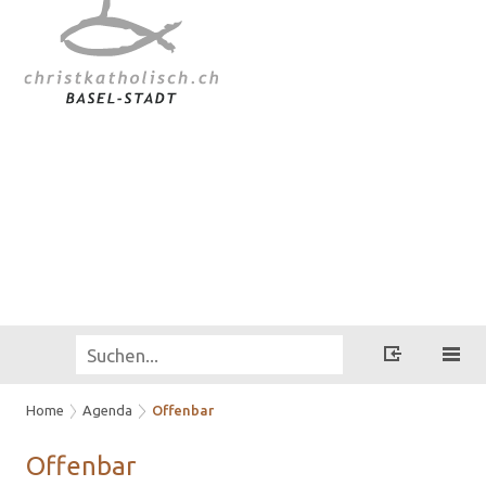
Home
Agenda
Offenbar
Of­fen­bar