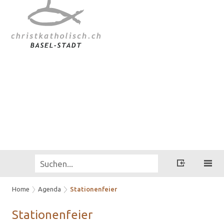
Home
Agenda
Stationenfeier
Sta­tio­nen­fei­er