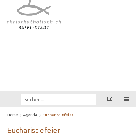
Home
Agenda
Eucharistiefeier
Eu­cha­ris­tie­fei­er