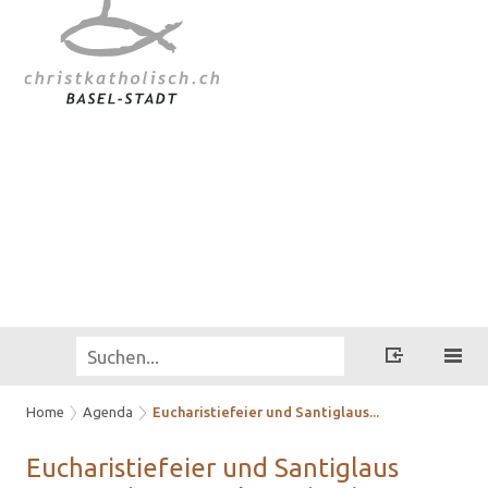
Home
Agenda
Eucharistiefeier und Santiglaus...
Eu­cha­ris­tie­fei­er und San­tig­laus