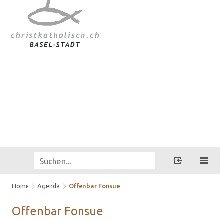
Home
Agenda
Offenbar Fonsue
Of­fen­bar Fon­sue